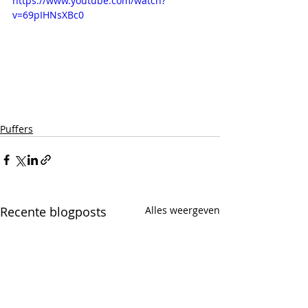
https://www.youtube.com/watch?
v=69pIHNsXBc0
Puffers
Recente blogposts
Alles weergeven