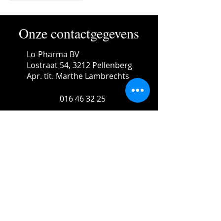
Onze contactgegevens
Lo-Pharma BV
Lostraat 54, 3212 Pellenberg
Apr. tit. Marthe Lambrechts
016 46 32 25
info@lopharma.be
BE
0807.456.110
Openingsuren
Maandag, dinsdag, woensdag,
vrijdag:
08:30 - 12:30 & 13:30 - 18:30