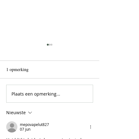
1 opmerking
Plaats een opmerking...
Inhalatieinstructies Nexthaler
Inhalatieinstructi
Nieuwste
mepovapelut827
07 jun