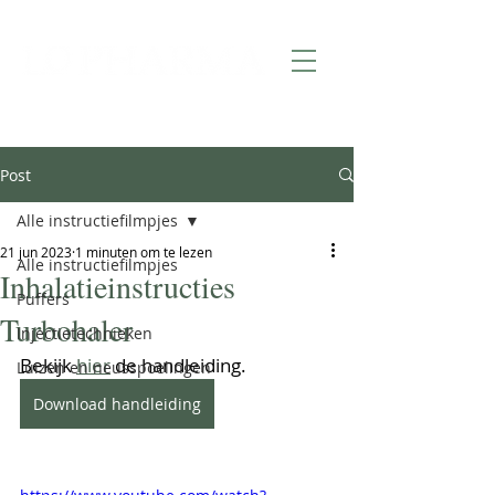
Post
Alle instructiefilmpjes
21 jun 2023
1 minuten om te lezen
Alle instructiefilmpjes
Inhalatieinstructies
Puffers
Turbohaler
Injectietechnieken
Bekijk 
hier
 de handleiding.
Luizen en neusspoelingen
Download handleiding