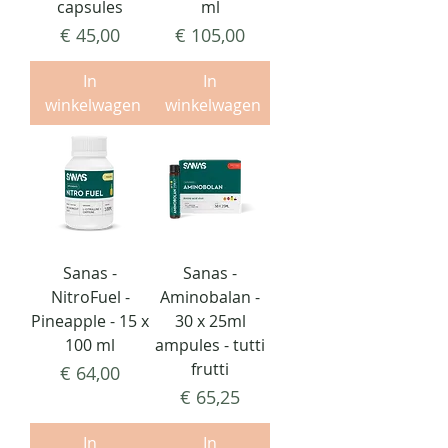
capsules
ml
Prijs
Prijs
€ 45,00
€ 105,00
In
In
winkelwagen
winkelwagen
Sanas -
Sanas -
NitroFuel -
Aminobalan -
Pineapple - 15 x
30 x 25ml
100 ml
ampules - tutti
frutti
Prijs
€ 64,00
Prijs
€ 65,25
In
In