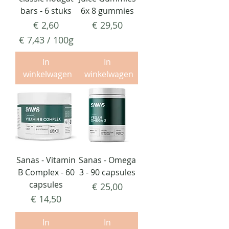
bars - 6 stuks
6x 8 gummies
Prijs
Prijs
€ 2,60
€ 29,50
€ 7,43
/
100g
€
In
In
7
winkelwagen
winkelwagen
,
4
3
p
e
r
1
Sanas - Vitamin
Sanas - Omega
0
B Complex - 60
3 - 90 capsules
0
capsules
G
Prijs
€ 25,00
r
Prijs
€ 14,50
a
m
In
In