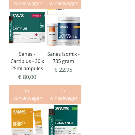
winkelwagen
winkelwagen
Sanas -
Sanas Isomix -
Cartiplus - 30 x
735 gram
25ml ampules
Prijs
€ 22,95
Prijs
€ 80,00
In
In
winkelwagen
winkelwagen