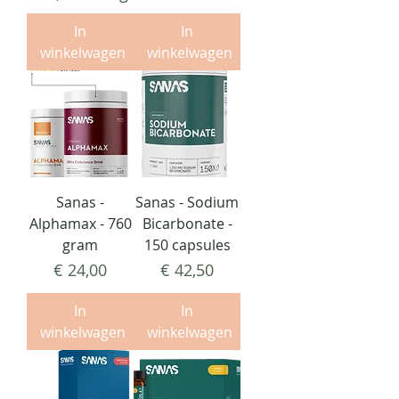
€
In
In
5
winkelwagen
winkelwagen
,
5
6
p
e
r
1
Sanas -
Sanas - Sodium
0
Alphamax - 760
Bicarbonate -
0
gram
150 capsules
G
r
Prijs
Prijs
€ 24,00
€ 42,50
a
m
In
In
winkelwagen
winkelwagen