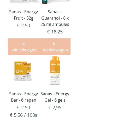
Sanas - Energy
Sanas -
Fruit - 32g
Guaranol - 8 x
25 ml ampules
Prijs
€ 2,50
Prijs
€ 18,25
In
In
winkelwagen
winkelwagen
Sanas - Energy
Sanas - Energy
Bar - 6 repen
Gel - 6 gels
Prijs
Prijs
€ 2,50
€ 2,95
€ 5,56
/
100g