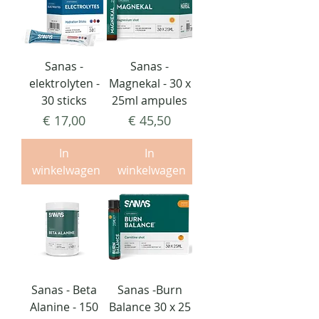
Sanas -
Sanas -
elektrolyten -
Magnekal - 30 x
30 sticks
25ml ampules
Prijs
Prijs
€ 17,00
€ 45,50
In
In
winkelwagen
winkelwagen
Sanas - Beta
Sanas -Burn
Alanine - 150
Balance 30 x 25