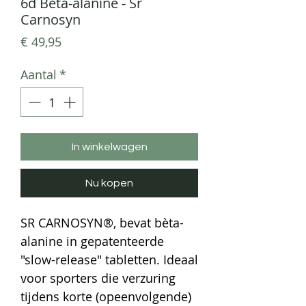
6d Beta-alanine - Sr
Carnosyn
Prijs
€ 49,95
Aantal
*
In winkelwagen
Nu kopen
SR CARNOSYN®, bevat bèta-
alanine in gepatenteerde
"slow-release" tabletten. Ideaal
voor sporters die verzuring
tijdens korte (opeenvolgende)