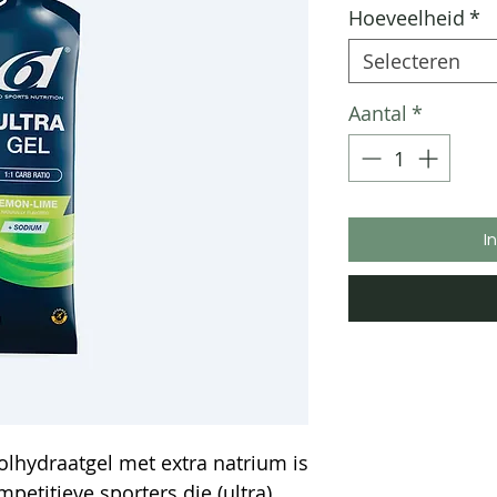
per
Hoeveelheid
*
100
Milliliters
Selecteren
Aantal
*
I
lhydraatgel met extra natrium is
petitieve sporters die (ultra)