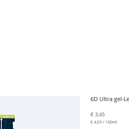
info@lopharma.be
016 46 32 
LO-PHARMA
LO-FIT
LO-F
6D Ultra gel-
Prijs
€ 3,45
€ 4,93
/
100ml
€ 4,93