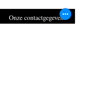
Onze contactgegevens
Lo-Pharma BV
Lostraat 54, 3212 Pellenberg
Apr. tit. Marthe Lambrechts
016 46 32 25
info@lopharma.be
BE
0807.456.110
Openingsuren
Maandag, dinsdag, woensdag,
vrijdag:
08:30 - 12:30 & 13:30 - 18:30