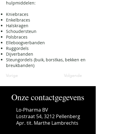
hulpmiddelen:
Kniebraces
Enkelbraces
Halskragen
Schoudersteun
Polsbraces
Elleboogverbanden
Ruggordels
Dijverbanden
Steungordels (buik, borstkas, bekken en
breukbanden)
Vorige
Volgende
Onze contactgegevens
Lo-Pharma BV
Lostraat 54, 3212 Pellenberg
Apr. tit. Marthe Lambrechts